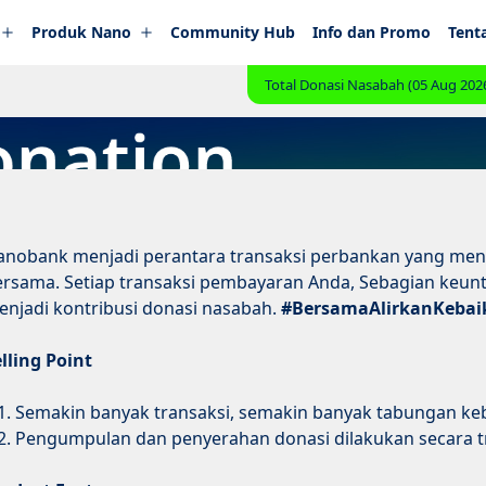
Produk Nano
Community Hub
Info dan Promo
Tent
Total Donasi Nasabah (05 Aug 2026
anobank menjadi perantara transaksi perbankan yang men
ersama. Setiap transaksi pembayaran Anda, Sebagian keun
enjadi kontribusi donasi nasabah.
#BersamaAlirkanKebai
lling Point
Semakin banyak transaksi, semakin banyak tabungan keb
Pengumpulan dan penyerahan donasi dilakukan secara tr