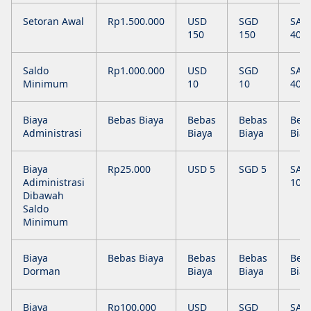
Setoran Awal
Rp1.500.000
USD
SGD
SAR
150
150
400
Saldo
Rp1.000.000
USD
SGD
SAR
Minimum
10
10
40
Biaya
Bebas Biaya
Bebas
Bebas
Beb
Administrasi
Biaya
Biaya
Biay
Biaya
Rp25.000
USD 5
SGD 5
SAR
Adiministrasi
10
Dibawah
Saldo
Minimum
Biaya
Bebas Biaya
Bebas
Bebas
Beb
Dorman
Biaya
Biaya
Biay
Biaya
Rp100.000
USD
SGD
SAR