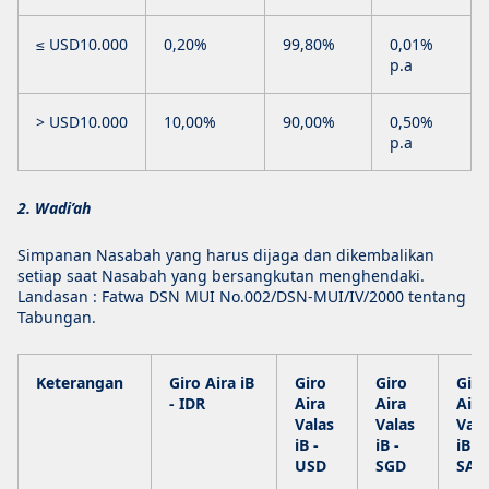
≤ USD10.000
0,20%
99,80%
0,01%
p.a
> USD10.000
10,00%
90,00%
0,50%
p.a
2. Wadi’ah
Simpanan Nasabah yang harus dijaga dan dikembalikan
setiap saat Nasabah yang bersangkutan menghendaki.
Landasan : Fatwa DSN MUI No.002/DSN-MUI/IV/2000 tentang
Tabungan.
Keterangan
Giro Aira iB
Giro
Giro
Giro
- IDR
Aira
Aira
Aira
Valas
Valas
Vala
iB -
iB -
iB -
USD
SGD
SAR