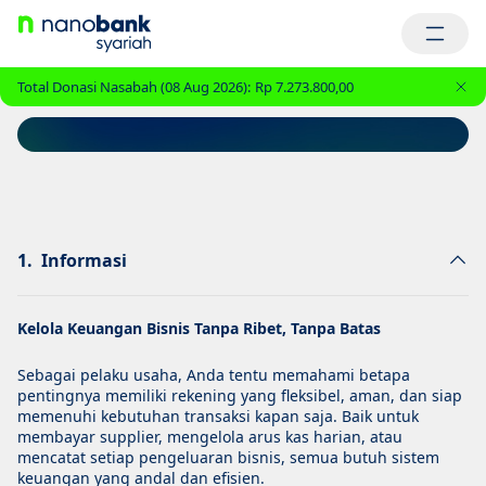
Total Donasi Nasabah (08 Aug 2026):
Rp 7.273.800,00
o Aira iB
1.
Informasi
Kelola Keuangan Bisnis Tanpa Ribet, Tanpa Batas
Sebagai pelaku usaha, Anda tentu memahami betapa
pentingnya memiliki rekening yang fleksibel, aman, dan siap
memenuhi kebutuhan transaksi kapan saja. Baik untuk
membayar supplier, mengelola arus kas harian, atau
mencatat setiap pengeluaran bisnis, semua butuh sistem
keuangan yang andal dan efisien.