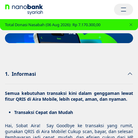
Total Donasi Nasabah (06 Aug 2026):
Rp 7.170.300,00
ra QRIS
1.
Informasi
Semua kebutuhan transaksi kini dalam genggaman lewat
fitur QRIS di Aira Mobile, lebih cepat, aman, dan nyaman.
Transaksi Cepat dan Mudah
Hai, Sobat Aira! Say Goodbye ke transaksi yang rumit,
gunakan QRIS di Aira Mobile! Cukup scan, bayar, dan selesai!
Pembayaran jadi cepat, mudah, dan efisien cukup dari HP